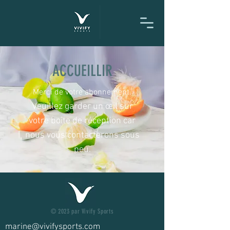
ACCUEILLIR
Merci de votre abonnement.
Veuillez garder un œil sur
votre boîte de réception car
nous vous contacterons sous
peu.
© 2023 par Vivify Sports
marine@vivifysports.com