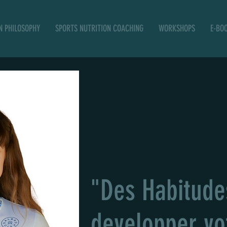
N PHILOSOPHY
SPORTS NUTRITION COACHING
WORKSHOPS
E-BO
"Des Habitude
developper vot