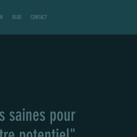
OK
BLOG
CONTACT
s saines pour
re potentiel"